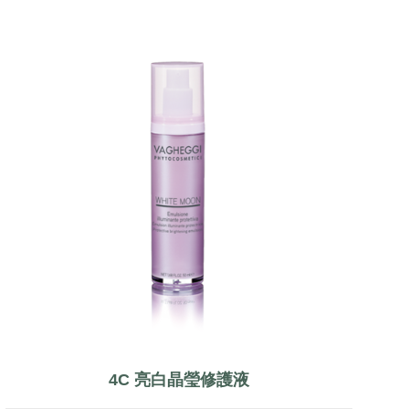
4C 亮白晶瑩修護液