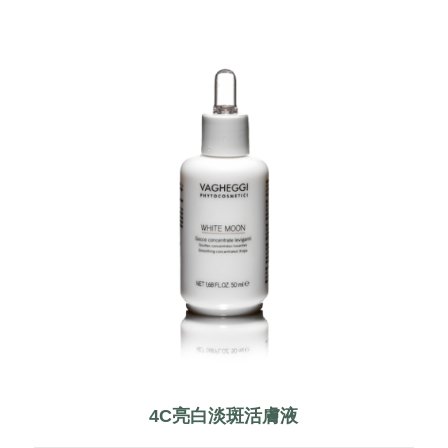
4C亮白淡斑活膚液