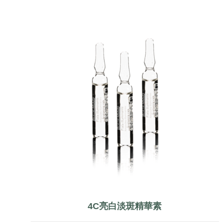
4C亮白淡斑精華素