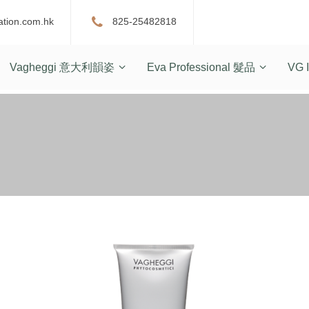
ation.com.hk
825-25482818
Vagheggi 意大利韻姿
Eva Professional 髮品
VG I