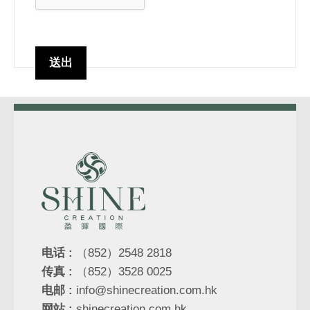
电话 :
（852）2548 2818
传真 :
（852）3528 0025
电邮 :
info@shinecreation.com.hk
网站 :
shinecreation.com.hk