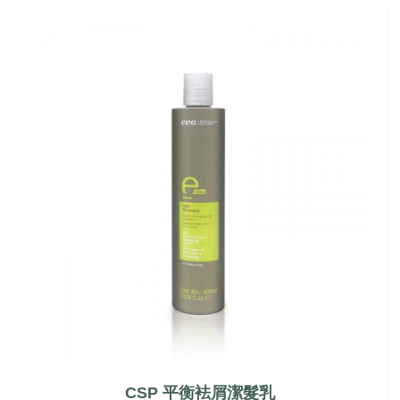
CSP 平衡袪屑潔髮乳