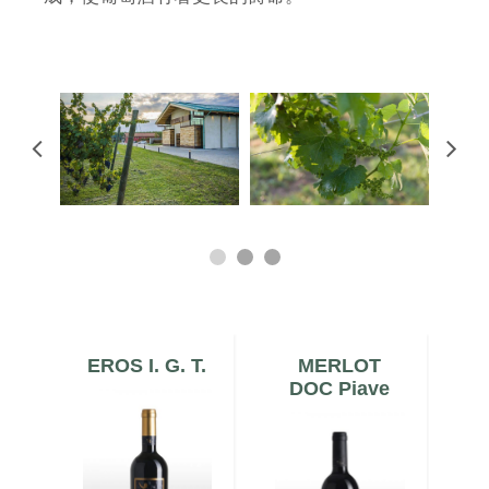
I.
EROS I. G. T.
MERLOT
Ca
to
DOC Piave