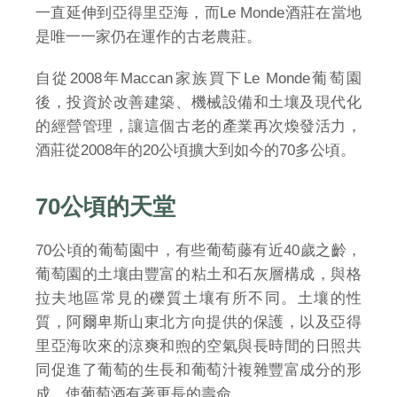
一直延伸到亞得里亞海，而Le Monde酒莊在當地
是唯一一家仍在運作的古老農莊。
自從2008年Maccan家族買下Le Monde葡萄園
後，投資於改善建築、機械設備和土壤及現代化
的經營管理，讓這個古老的產業再次煥發活力，
酒莊從2008年的20公頃擴大到如今的70多公頃。
70公頃的天堂
70公頃的葡萄園中，有些葡萄藤有近40歲之齡，
葡萄園的土壤由豐富的粘土和石灰層構成，與格
拉夫地區常見的礫質土壤有所不同。土壤的性
質，阿爾卑斯山東北方向提供的保護，以及亞得
里亞海吹來的涼爽和煦的空氣與長時間的日照共
同促進了葡萄的生長和葡萄汁複雜豐富成分的形
成，使葡萄酒有著更長的壽命。