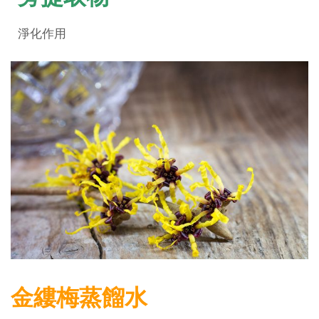
淨化作用
金縷梅蒸餾水