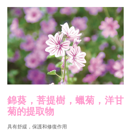
錦葵，菩提樹，蠟菊，洋甘
菊的提取物
具有舒緩，保護和修復作用