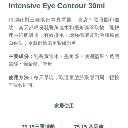
Intensive Eye Contour 30ml
特別針對三種眼部常見問題，眼袋丶黑眼圈和皺
紋，其天然成份乳香黃連木和墨角藻萃取物，能快
速被細胞吸收，有效排水丶增強循環及刺激膠原蛋
白再生，令眼部輪廓更緊緻分明。
主要成份：
乳香黃連木丶墨角藻丶澳洲堅果丶透明
質酸丶葡聚糖、雲母
使用方法：
每天早晚，取適量塗於眼部四周，輕按
至吸收即可。
家居使用
修
75.15三重凍齡
75.15 基因修
7